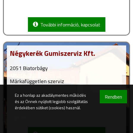
További információ, kapcsolat
Négykerék Gumiszerviz Kft.
2051 Biatorbágy
Márkafüggetlen szerviz
Ez a honlap az akadálymentes működés
Rendben
és az Önnek nyújtott legjobb szolgáltatás
érdekében sütiket (cookies) használ.