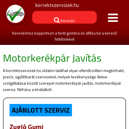
korrektszervizek.hu
Keresés
Kereséshez koppintson a fenti gombra és állítsa be a kereső
feltételeket
Motorkerékpár Javítás
A korrektszervizek.hu oldalon találhat olyan ellenőrzötten megbízható,
precíz, ügyfélbarát szervizeket, melyek tevékenysége illetve
szolgáltatásai között szerepel motorkerékpár javítás, motorkerékpár
szerviz. Néhány a kínálatból:
AJÁNLOTT SZERVIZ
Zugló Gumi