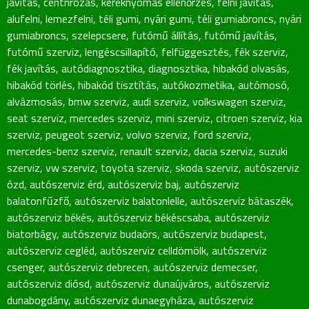
javítás
,
centrírozás
,
keréknyomás ellenőrzés
,
felni javítás
,
alufelni
,
lemezfelni
,
téli gumi
,
nyári gumi
,
téli gumiabroncs
,
nyári
gumiabroncs
,
szelepcsere
,
futómű állítás
,
futómű javítás
,
futómű szerviz
,
lengéscsillapító
,
felfüggesztés
,
fék szerviz
,
fék javítás
,
autódiagnosztika
,
diagnosztika
,
hibakód olvasás
,
hibakód törlés
,
hibakód tisztítás
,
autókozmetika
,
autómosó
,
alvázmosás
,
bmw szerviz
,
audi szerviz
,
volkswagen szerviz
,
seat szerviz
,
mercedes szerviz
,
mini szerviz
,
citroen szerviz
,
kia
szerviz
,
peugeot szerviz
,
volvo szerviz
,
ford szerviz
,
mercedes-benz szerviz
,
renault szerviz
,
dacia szerviz
,
suzuki
szerviz
,
vw szerviz
,
toyota szerviz
,
skoda szerviz
,
autószerviz
ózd
,
autószerviz érd
,
autószerviz baj
,
autószerviz
balatonfűzfő
,
autószerviz balatonlelle
,
autószerviz bátaszék
,
autószerviz békés
,
autószerviz békéscsaba
,
autószerviz
biatorbágy
,
autószerviz budaörs
,
autószerviz budapest
,
autószerviz cegléd
,
autószerviz celldömölk
,
autószerviz
csenger
,
autószerviz debrecen
,
autószerviz demecser
,
autószerviz diósd
,
autószerviz dunaújváros
,
autószerviz
dunabogdány
,
autószerviz dunaegyháza
,
autószerviz