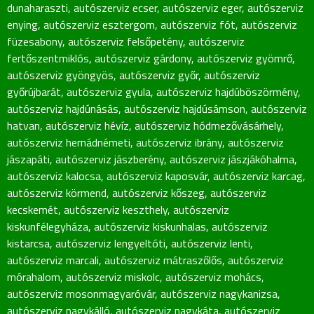
dunaharaszti
,
autószerviz ecser
,
autószerviz eger
,
autószerviz
enying
,
autószerviz esztergom
,
autószerviz fót
,
autószerviz
füzesabony
,
autószerviz felsőpetény
,
autószerviz
fertőszentmiklós
,
autószerviz gárdony
,
autószerviz gyömrő
,
autószerviz gyöngyös
,
autószerviz győr
,
autószerviz
győrújbarát
,
autószerviz gyula
,
autószerviz hajdúböszörmény
,
autószerviz hajdúnásás
,
autószerviz hajdúsámson
,
autószerviz
hatvan
,
autószerviz hévíz
,
autószerviz hódmezővásárhely
,
autószerviz hernádnémeti
,
autószerviz ibrány
,
autószerviz
jászapáti
,
autószerviz jászberény
,
autószerviz jászjákóhalma
,
autószerviz kalocsa
,
autószerviz kaposvár
,
autószerviz karcag
,
autószerviz körmend
,
autószerviz kőszeg
,
autószerviz
kecskemét
,
autószerviz keszthely
,
autószerviz
kiskunfélegyháza
,
autószerviz kiskunhalas
,
autószerviz
kistarcsa
,
autószerviz lengyeltóti
,
autószerviz lenti
,
autószerviz marcali
,
autószerviz mátraszőlős
,
autószerviz
mórahalom
,
autószerviz miskolc
,
autószerviz mohács
,
autószerviz mosonmagyaróvár
,
autószerviz nagykanizsa
,
autószerviz nagykálló
,
autószerviz nagykáta
,
autószerviz