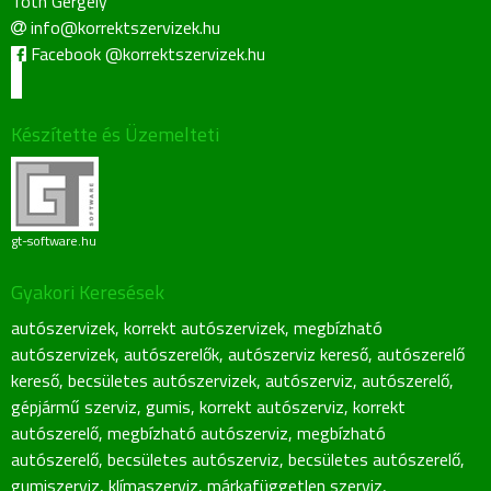
Tóth Gergely
info@korrektszervizek.hu
Facebook @korrektszervizek.hu
Készítette és Üzemelteti
gt-software.hu
Gyakori Keresések
autószervizek
,
korrekt autószervizek
,
megbízható
autószervizek
,
autószerelők
,
autószerviz kereső
,
autószerelő
kereső
,
becsületes autószervizek
,
autószerviz
,
autószerelő
,
gépjármű szerviz
,
gumis
,
korrekt autószerviz
,
korrekt
autószerelő
,
megbízható autószerviz
,
megbízható
autószerelő
,
becsületes autószerviz
,
becsületes autószerelő
,
gumiszerviz
,
klímaszerviz
,
márkafüggetlen szerviz
,