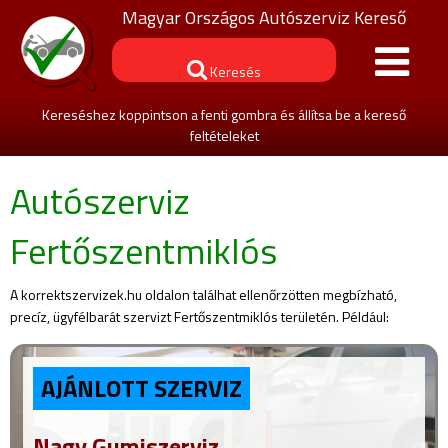
Magyar Országos Autószerviz Kereső
Keresés
Kereséshez koppintson a fenti gombra és állítsa be a kereső
feltételeket
Autószerviz
Fertőszentmiklós
A korrektszervizek.hu oldalon találhat ellenőrzötten megbízható,
precíz, ügyfélbarát szervizt Fertőszentmiklós területén. Például:
AJÁNLOTT SZERVIZ
Nagy Gumiszerviz