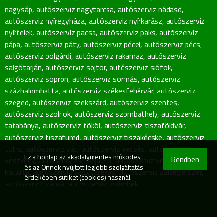
nagysáp
,
autószerviz nagytarcsa
,
autószerviz nádasd
,
autószerviz nyíregyháza
,
autószerviz nyírkarász
,
autószerviz
nyírtelek
,
autószerviz pacsa
,
autószerviz paks
,
autószerviz
pápa
,
autószerviz páty
,
autószerviz pécel
,
autószerviz pécs
,
autószerviz polgárdi
,
autószerviz rakamaz
,
autószerviz
salgótarján
,
autószerviz söjtör
,
autószerviz siófok
,
autószerviz sopron
,
autószerviz sormás
,
autószerviz
százhalombatta
,
autószerviz székesfehérvár
,
autószerviz
szeged
,
autószerviz szekszárd
,
autószerviz szentes
,
autószerviz szolnok
,
autószerviz szombathely
,
autószerviz
tatabánya
,
autószerviz tököl
,
autószerviz tiszaföldvár
,
autószerviz tiszafüred
,
autószerviz tiszakécske
,
autószerviz
tolna
,
autószerviz vác
,
autószerviz vecsés
,
autószerviz
Ez a honlap az akadálymentes működés
Rendben
veszkény
,
autószerviz veszprém
,
autószerviz veszprém-
és az Önnek nyújtott legjobb szolgáltatás
kádárta
,
autószerviz zagyvarékas
,
autószerviz zalaegerszeg
,
érdekében sütiket (cookies) használ.
autószerviz zánka
,
autószerviz zsámbék