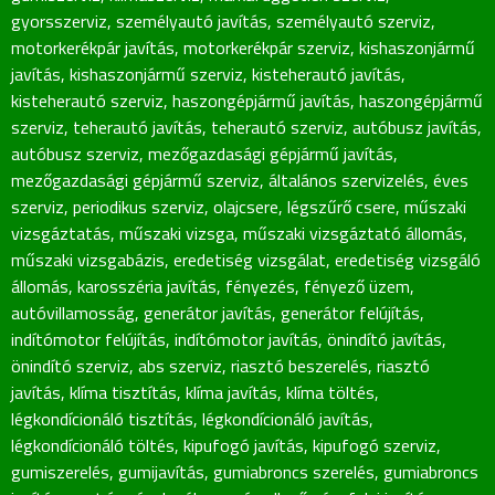
gyorsszerviz
,
személyautó javítás
,
személyautó szerviz
,
motorkerékpár javítás
,
motorkerékpár szerviz
,
kishaszonjármű
javítás
,
kishaszonjármű szerviz
,
kisteherautó javítás
,
kisteherautó szerviz
,
haszongépjármű javítás
,
haszongépjármű
szerviz
,
teherautó javítás
,
teherautó szerviz
,
autóbusz javítás
,
autóbusz szerviz
,
mezőgazdasági gépjármű javítás
,
mezőgazdasági gépjármű szerviz
,
általános szervizelés
,
éves
szerviz
,
periodikus szerviz
,
olajcsere
,
légszűrő csere
,
műszaki
vizsgáztatás
,
műszaki vizsga
,
műszaki vizsgáztató állomás
,
műszaki vizsgabázis
,
eredetiség vizsgálat
,
eredetiség vizsgáló
állomás
,
karosszéria javítás
,
fényezés
,
fényező üzem
,
autóvillamosság
,
generátor javítás
,
generátor felújítás
,
indítómotor felújítás
,
indítómotor javítás
,
önindító javítás
,
önindító szerviz
,
abs szerviz
,
riasztó beszerelés
,
riasztó
javítás
,
klíma tisztítás
,
klíma javítás
,
klíma töltés
,
légkondícionáló tisztítás
,
légkondícionáló javítás
,
légkondícionáló töltés
,
kipufogó javítás
,
kipufogó szerviz
,
gumiszerelés
,
gumijavítás
,
gumiabroncs szerelés
,
gumiabroncs