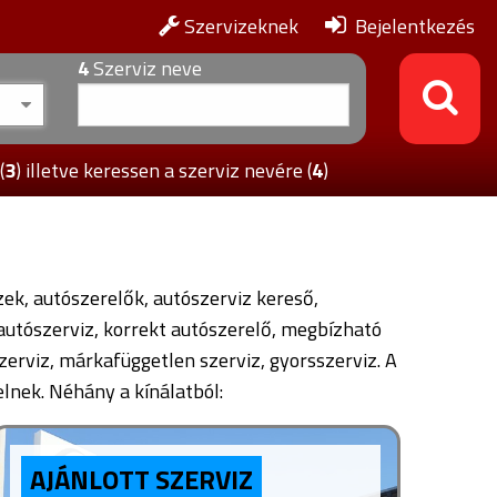
Szervizeknek
Bejelentkezés
4
Szerviz neve
(
3
)
illetve keressen a szerviz nevére (
4
)
ek, autószerelők, autószerviz kereső,
 autószerviz, korrekt autószerelő, megbízható
zerviz, márkafüggetlen szerviz, gyorsszerviz. A
lnek. Néhány a kínálatból:
AJÁNLOTT SZERVIZ