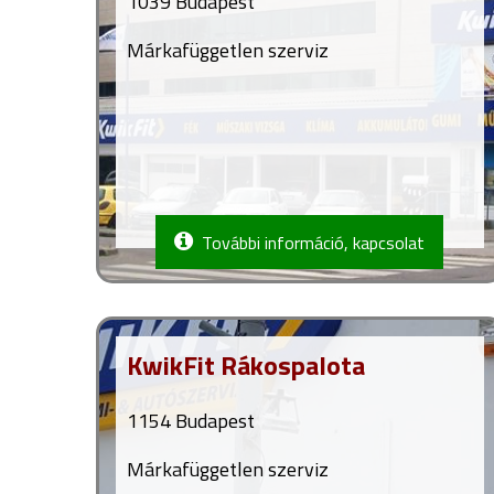
1039 Budapest
Márkafüggetlen szerviz
További információ, kapcsolat
KwikFit Rákospalota
1154 Budapest
Márkafüggetlen szerviz