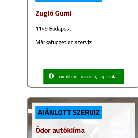
Zugló Gumi
1149 Budapest
Márkafüggetlen szerviz
További információ, kapcsolat
AJÁNLOTT SZERVIZ
Ódor autóklíma