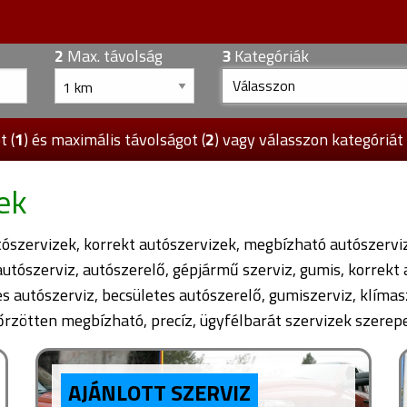
2
Max. távolság
3
Kategóriák
Válasszon
t (
1
) és maximális távolságot (
2
) vagy válasszon kategóriát 
ek
ószervizek, korrekt autószervizek, megbízható autószerviz
autószerviz, autószerelő, gépjármű szerviz, gumis, korrekt
s autószerviz, becsületes autószerelő, gumiszerviz, klímas
zötten megbízható, precíz, ügyfélbarát szervizek szerepe
AJÁNLOTT SZERVIZ