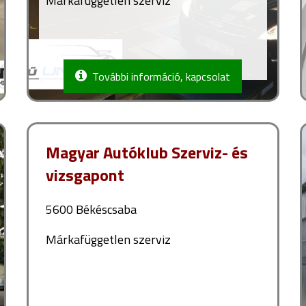
Márkafüggetlen szerviz
További információ, kapcsolat
Magyar Autóklub Szerviz- és
vizsgapont
5600 Békéscsaba
Márkafüggetlen szerviz