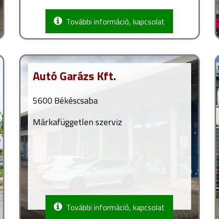
További információ, kapcsolat
Autó Garázs Kft.
5600 Békéscsaba
Márkafüggetlen szerviz
További információ, kapcsolat