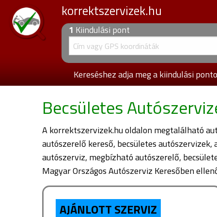
korrektszervizek.hu
1
Kiindulási pont
Kereséshez adja meg a kiindulási ponto
Becsületes Autószerviz
A korrektszervizek.hu oldalon megtalálható aut
autószerelő kereső, becsületes autószervizek, 
autószerviz, megbízható autószerelő, becsülete
Magyar Országos Autószerviz Keresőben ellenőr
AJÁNLOTT SZERVIZ