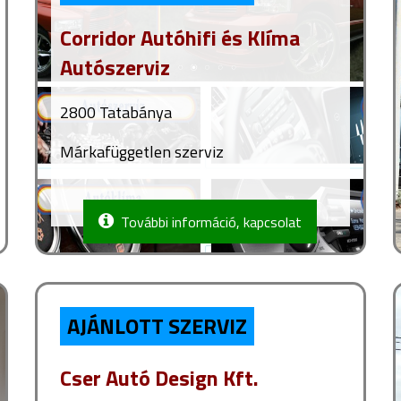
Corridor Autóhifi és Klíma
Autószerviz
2800 Tatabánya
Márkafüggetlen szerviz
További információ, kapcsolat
AJÁNLOTT SZERVIZ
Cser Autó Design Kft.