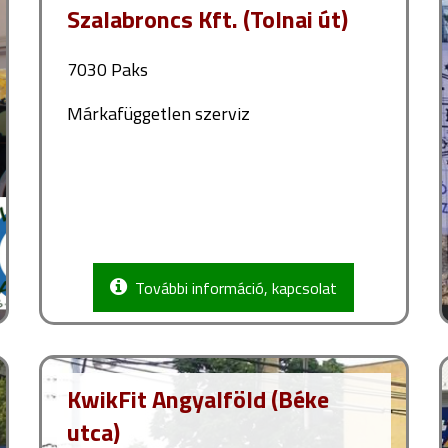
Szalabroncs Kft. (Tolnai út)
7030 Paks
Márkafüggetlen szerviz
További információ, kapcsolat
KwikFit Angyalföld (Béke
utca)